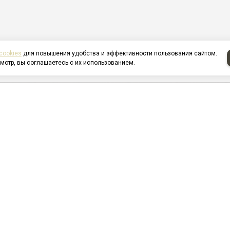
cookies
для повышения удобства и эффективности пользования сайтом.
мотр, вы соглашаетесь с их использованием.
я
О компании
Услуги
лерея
Новости
ы
Контакты
ка