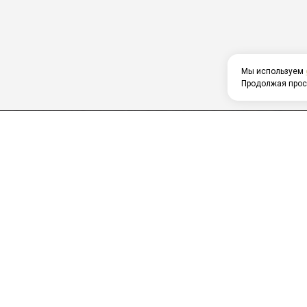
Мы используем
Продолжая прос
Главна
Меню
Фотога
ДОМ СВАДЕБ И ЮБИЛЕЕВ
Отзыв
Достав
2026 © “oldcafe”
Политика конфиденциальности
|
Карта сайта