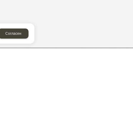
Согласен
СВЯЗАТЬСЯ С НАМИ
+7 85557 7-80-75
+7 960 060-66-76
+7 917 884-39-99
создание сайтов
и
продвижение сайтов