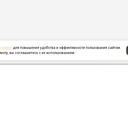
cookies
для повышения удобства и эффективности пользования сайтом.
мотр, вы соглашаетесь с их использованием.
я
О компании
Услуги
лерея
Новости
ы
Контакты
ка