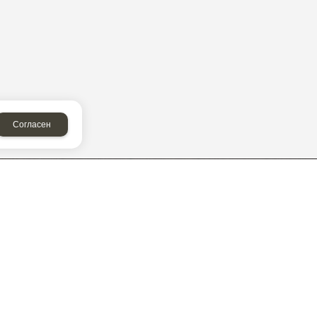
Согласен
СВЯЗАТЬСЯ С НАМИ
+7 85557 7-80-75
+7 960 060-66-76
+7 917 884-39-99