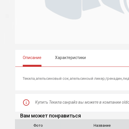
Описание
Характеристики
Текила,апельсиновый сок,апельсиноый ликер,гренадин,ле
Купить Текила санрайз вы можете в компании oldc
Вам может понравиться
Фото
Название