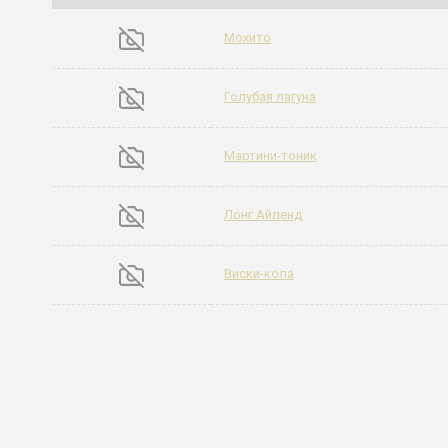
Мохито
Голубая лагуна
Мартини-тоник
Лонг Айленд
Виски-кола