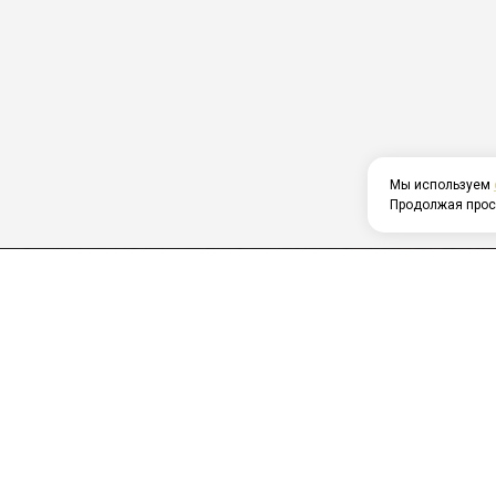
Мы используем
Продолжая прос
Главна
Меню
Фотога
ДОМ СВАДЕБ И ЮБИЛЕЕВ
Отзыв
Достав