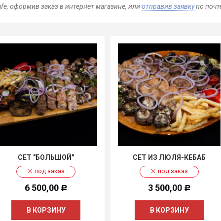
fe, оформив заказ в интернет магазине, или
отправив заявку
по почт
СЕТ "БОЛЬШОЙ"
СЕТ ИЗ ЛЮЛЯ-КЕБАБ
под заказ
под заказ
6 500,00
3 500,00
Р
Р
В КОРЗИНУ
В КОРЗИНУ