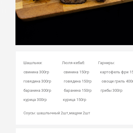
Шашлыки: Люля-кебаб: Гарниры:
свинина 300гр свинина 150гр картофель фри 15
говядина 300гр говядина 150гр овощи гриль 400
баранина 300гр баранина 150гр грибы 300гр
курица 300гр курица 150гр
Соусы: шашлычный 2шт,мацуни 2шт